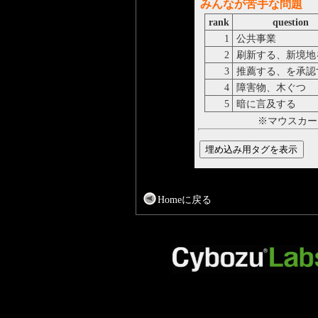
みんなが苦手な問題
rank
question
1
公共事業
2
刷新する、新境地
3
推薦する、を承認
4
障害物、木ぐつ
5
暗に言及する
※マウスカー
Homeに戻る