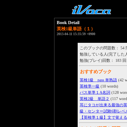
Book Detail
英検1級単語（１）
2013-04-11 15:35:59 +0900
このブックの問題数： 54
勉強している人(完了した人)： 
勉強(プレイ)回数： 183 回
おすすめブック
英検1級 pass 単熟語
(42 w
英検準一級
(10 words)
パス単準１A名詞
(128 wor
英検2級 単語２
(117 word
耳にタコが出来る最強の英語
級・センター試験6割レベ
【英検準１級】文で覚え