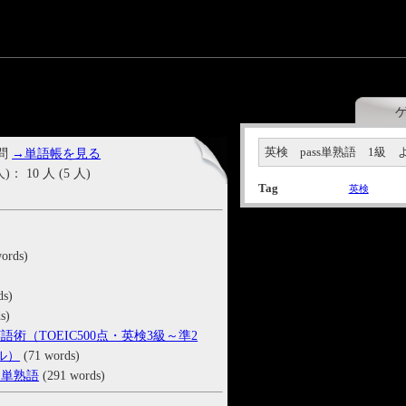
英検 pass単熟語 1級 
 問
→単語帳を見る
10 人 (5 人)
Tag
英検
ords)
ds)
s)
術（TOEIC500点・英検3級～準2
ル）
(71 words)
る単熟語
(291 words)