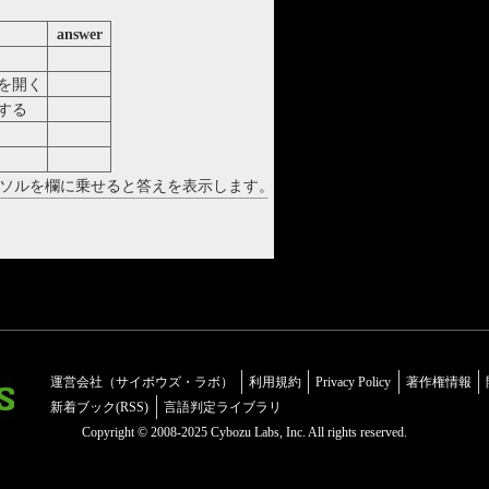
answer
utility
を開く
innovate
する
endorse
clog
allude
ソルを欄に乗せると答えを表示します。
運営会社（サイボウズ・ラボ）
利用規約
Privacy Policy
著作権情報
新着ブック(RSS)
言語判定ライブラリ
Copyright © 2008-2025 Cybozu Labs, Inc. All rights reserved.