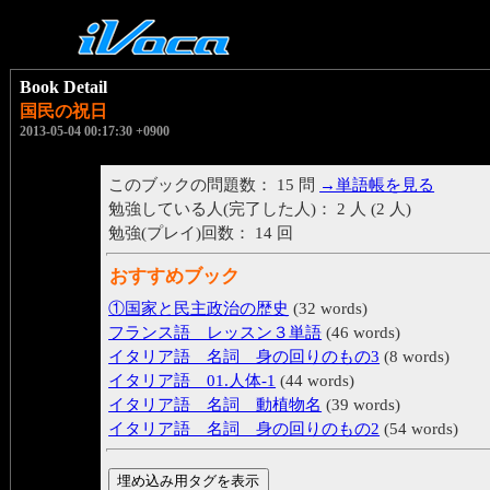
Book Detail
国民の祝日
2013-05-04 00:17:30 +0900
このブックの問題数： 15 問
→単語帳を見る
勉強している人(完了した人)： 2 人 (2 人)
勉強(プレイ)回数： 14 回
おすすめブック
①国家と民主政治の歴史
(32 words)
フランス語 レッスン３単語
(46 words)
イタリア語 名詞 身の回りのもの3
(8 words)
イタリア語 01.人体-1
(44 words)
イタリア語 名詞 動植物名
(39 words)
イタリア語 名詞 身の回りのもの2
(54 words)