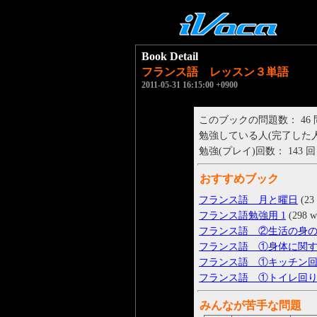
Book Detail
フランス語 レッスン３単語
2011-05-31 16:15:00 +0900
このブックの問題数： 46
勉強している人(完了した人)： 
勉強(プレイ)回数： 143 回
おすすめブック
フランス語 月と曜日
(23 
フランス語勉強用 1
(298 w
フランス語 ②生活の身
フランス語 ①身体に関
フランス語 ①キッチン
フランス語 ①トイレ回
みんなが苦手な問題