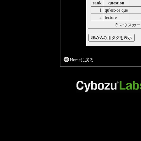
rank
question
1
qu'est-ce que
なに
2
lecture
どく
※マウスカー
Homeに戻る