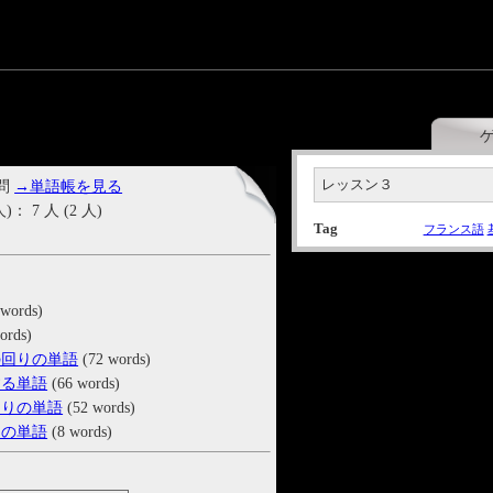
レッスン３
 問
→単語帳を見る
7 人 (2 人)
Tag
フランス語
words)
ords)
の回りの単語
(72 words)
する単語
(66 words)
回りの単語
(52 words)
りの単語
(8 words)