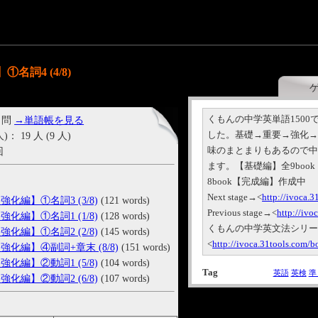
①名詞4 (4/8)
くもんの中学英単語150
 問
→単語帳を見る
した。基礎→重要→強化
19 人 (9 人)
味のまとまりもあるので中
回
ます。【基礎編】全9book
8book【完成編】作成中
Next stage→<
http://ivoca.
【強化編】①名詞3 (3/8)
(121 words)
Previous stage→<
http://iv
【強化編】①名詞1 (1/8)
(128 words)
くもんの中学英文法シリ
【強化編】①名詞2 (2/8)
(145 words)
<
http://ivoca.31tools.com/
3【強化編】④副詞+章末 (8/8)
(151 words)
【強化編】②動詞1 (5/8)
(104 words)
Tag
英語
英検
準
【強化編】②動詞2 (6/8)
(107 words)