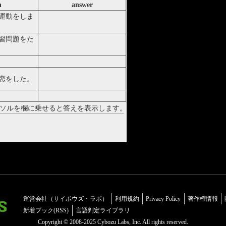
n
answer
運動をしま
My father does some
exercise every morning.
習問題をた
I do a lot of mathematics
exercises every day.
Uranus
He fell in love with her at
恋をした。
first sight.
be in the sixth grade
ソルを欄に乗せると答えを表示します。
運営会社（サイボウズ・ラボ）
利用規約
Privacy Policy
著作権情報
新着ブック(RSS)
言語判定ライブラリ
Copyright © 2008-2025 Cybozu Labs, Inc. All rights reserved.