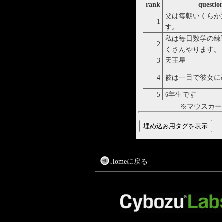
rank
questio
父は毎朝いくらか
1
す。
私は毎日数学の練
2
くさんやります。
3
天王星
4
彼は一目で彼女に
5
6年生です
※マウスカー
Homeに戻る