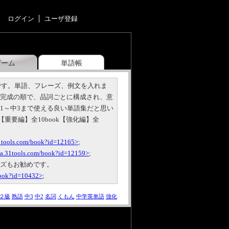
ログイン
ユーザ登録
ゲーム
単語帳
0です。単語、フレーズ、例文を入れま
→完成の順で、品詞ごとに構成され、意
1～中3まで使える良い単語集だと思い
【重要編】全10book【強化編】全
31tools.com/book?id=12165>
;
oca.31tools.com/book?id=12159>
;
ーズもお勧めです。
book?id=10432>
;
２級
熟語
中3
中2
名詞
くもん
中学英単語
強化