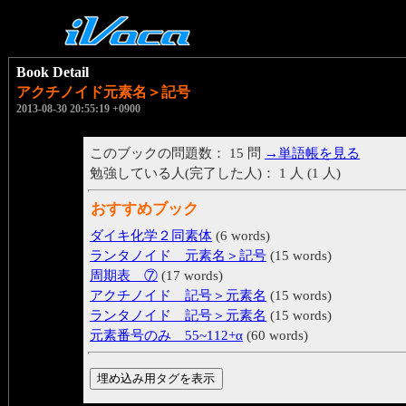
Book Detail
アクチノイド元素名＞記号
2013-08-30 20:55:19 +0900
このブックの問題数： 15 問
→単語帳を見る
勉強している人(完了した人)： 1 人 (1 人)
おすすめブック
ダイキ化学２同素体
(6 words)
ランタノイド 元素名＞記号
(15 words)
周期表 ⑦
(17 words)
アクチノイド 記号＞元素名
(15 words)
ランタノイド 記号＞元素名
(15 words)
元素番号のみ 55~112+α
(60 words)