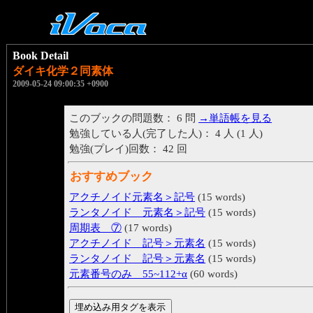
Book Detail
ダイキ化学２同素体
2009-05-24 09:00:35 +0900
このブックの問題数： 6 問
→単語帳を見る
勉強している人(完了した人)： 4 人 (1 人)
勉強(プレイ)回数： 42 回
おすすめブック
アクチノイド元素名＞記号
(15 words)
ランタノイド 元素名＞記号
(15 words)
周期表 ⑦
(17 words)
アクチノイド 記号＞元素名
(15 words)
ランタノイド 記号＞元素名
(15 words)
元素番号のみ 55~112+α
(60 words)