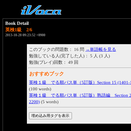
Book Detail
英検1級 2/6
2013-10-28 09:23:52 +0900
このブックの問題数： 16 問
→単語帳を見る
勉強している人(完了した人)： 5 人 (3 人)
勉強(プレイ)回数： 49 回
おすすめブック
英検１級 でる順パス単（5訂版）Section 15 (1401-1
(100 words)
英検１級 でる順パス単（5訂版）熟語編 Section 22 
2200)
(5 words)