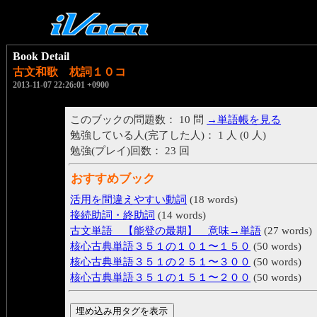
Book Detail
古文和歌 枕詞１０コ
2013-11-07 22:26:01 +0900
このブックの問題数： 10 問
→単語帳を見る
勉強している人(完了した人)： 1 人 (0 人)
勉強(プレイ)回数： 23 回
おすすめブック
活用を間違えやすい動詞
(18 words)
接続助詞・終助詞
(14 words)
古文単語 【能登の最期】 意味→単語
(27 words)
核心古典単語３５１の１０１〜１５０
(50 words)
核心古典単語３５１の２５１〜３００
(50 words)
核心古典単語３５１の１５１〜２００
(50 words)