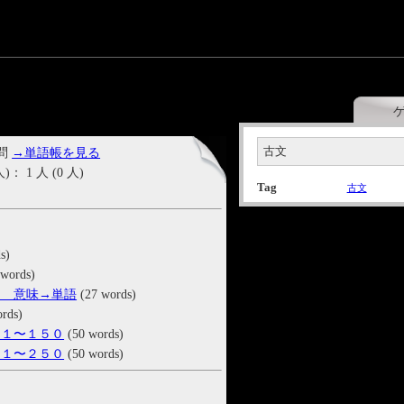
古文
 問
→単語帳を見る
1 人 (0 人)
Tag
古文
s)
words)
】 意味→単語
(27 words)
rds)
０１〜１５０
(50 words)
０１〜２５０
(50 words)