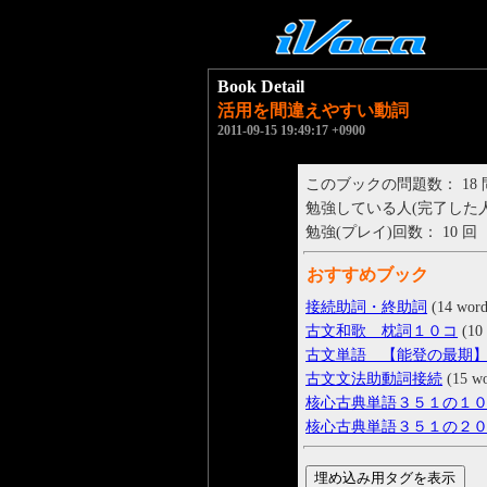
Book Detail
活用を間違えやすい動詞
2011-09-15 19:49:17 +0900
このブックの問題数： 18
勉強している人(完了した人)： 
勉強(プレイ)回数： 10 回
おすすめブック
接続助詞・終助詞
(14 word
古文和歌 枕詞１０コ
(10 
古文単語 【能登の最期
古文文法助動詞接続
(15 wo
核心古典単語３５１の１
核心古典単語３５１の２