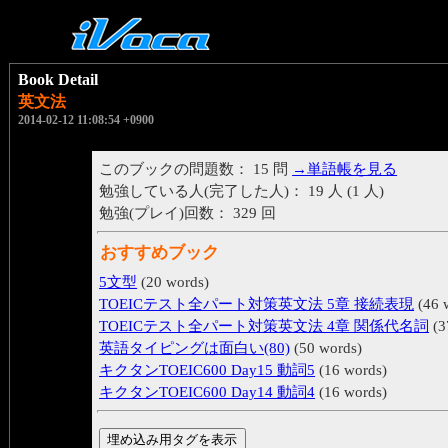
Book Detail
英文法
2014-02-12 11:08:54 +0900
このブックの問題数： 15 問
→単語帳を見る
勉強している人(完了した人)： 19 人 (1 人)
勉強(プレイ)回数： 329 回
おすすめブック
5文型
(20 words)
TOEICテスト全パート対策英文法 5章 接続表現
(46 
TOEICテスト全パート対策英文法 4章 関係代名詞
(3
英語タイピングは面白い(80)
(50 words)
キクタンTOEIC600 Day15 動詞5
(16 words)
キクタンTOEIC600 Day14 動詞4
(16 words)