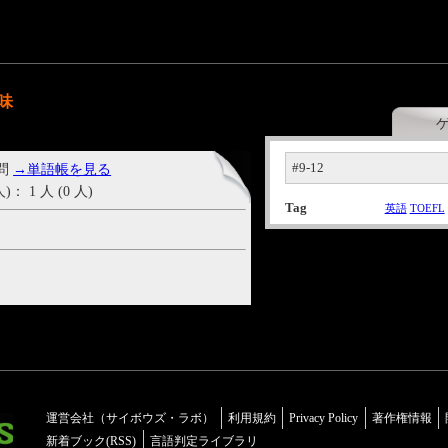
意味
#9-12
 問
→単語帳を見る
1 人 (0 人)
Tag
英語
TOEFL
運営会社（サイボウズ・ラボ）
利用規約
Privacy Policy
著作権情報
新着ブック(RSS)
言語判定ライブラリ