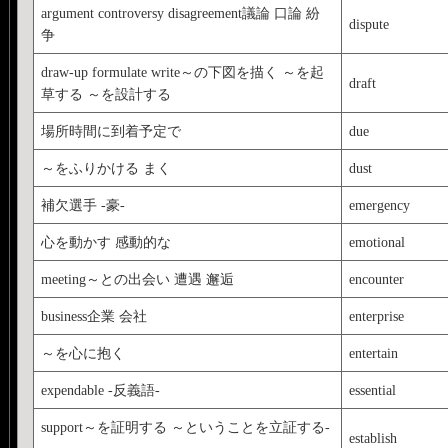
argument controversy disagreement議論 口論 紛
dispute
争
draw-up formulate write～の下図を描く ～を起
draft
草する ～を設計する
場所時間に到着予定で
due
～をふりかける まく
dust
補欠選手 -豪-
emergency
心を動かす 感動的な
emotional
meeting～との出会い 遭遇 邂逅
encounter
business企業 会社
enterprise
～を心に抱く
entertain
expendable -反義語-
essential
support～を証明する ～ということを立証する-
establish