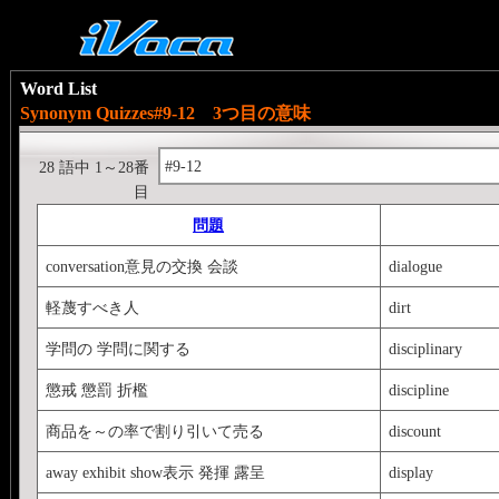
Word List
Synonym Quizzes#9-12 3つ目の意味
#9-12
28 語中 1～28番
目
問題
conversation意見の交換 会談
dialogue
軽蔑すべき人
dirt
学問の 学問に関する
disciplinary
懲戒 懲罰 折檻
discipline
商品を～の率で割り引いて売る
discount
away exhibit show表示 発揮 露呈
display