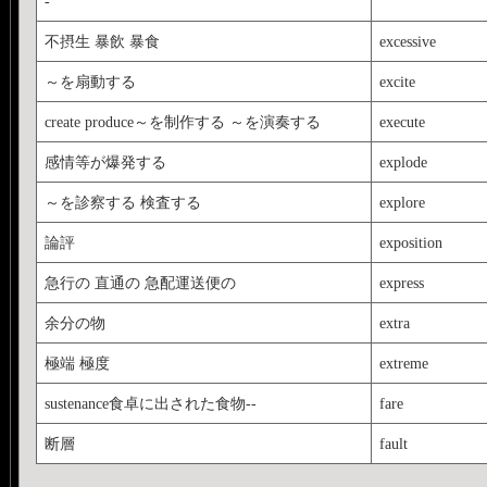
-
不摂生 暴飲 暴食
excessive
～を扇動する
excite
create produce～を制作する ～を演奏する
execute
感情等が爆発する
explode
～を診察する 検査する
explore
論評
exposition
急行の 直通の 急配運送便の
express
余分の物
extra
極端 極度
extreme
sustenance食卓に出された食物--
fare
断層
fault