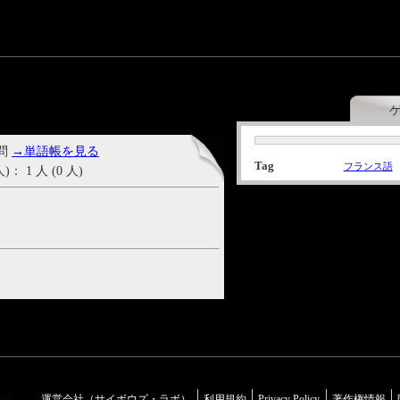
 問
→単語帳を見る
Tag
フランス語
1 人 (0 人)
運営会社（サイボウズ・ラボ）
利用規約
Privacy Policy
著作権情報