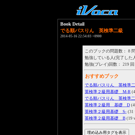
Book Detail
でる順パスりん 英検準二級
2014-05-16 22:54:03 +0900
このブックの問題数： 8 
勉強している人(完了した人)： 
勉強(プレイ)回数： 219 回
おすすめブック
でる順パスりん 英検準
英検準２級用基礎 M-R
(4
でる順パスりん 英検準
英検準２級用 基礎 D
(4
英検準２級用基礎 S-
(31 
英検準２級用基礎 B
(19 