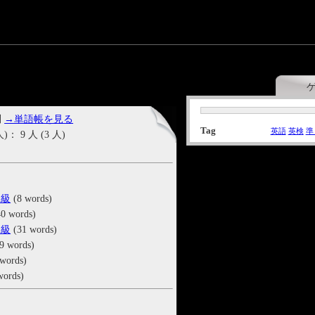
問
→単語帳を見る
Tag
英語
英検
準
9 人 (3 人)
二級
(8 words)
0 words)
二級
(31 words)
9 words)
words)
words)