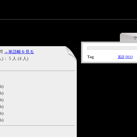
 問
→単語帳を見る
Tag
英語
DUO
5 人 (4 人)
s)
s)
s)
s)
s)
s)