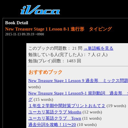
Book Detail
New Treasure Stage 1 Lesson 8-1 進行形 タイピング
2015-11-13 09:39:19 +0900
このブックの問題数： 21 問
→単語帳を見る
勉強している人(完了した人)： 7 人 (2 人)
勉強(プレイ)回数： 1483 回
おすすめブック
New Treasure Stage 1 Lesson 9 過去形 ミックス問
words)
New Treasure Stage 1 Lesson9-1 規則動詞 過
グ
(15 words)
１年生２学期中間対策プリントおもて２
(19 words)
ユーカリ英語クラブ Months
(12 words)
ユーカリ英語クラブ Town
(11 words)
過去分詞を攻略！11〜20
(10 words)