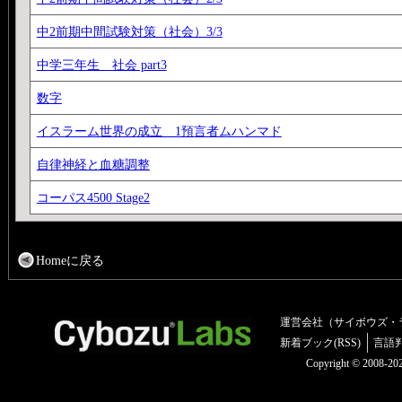
中2前期中間試験対策（社会）3/3
中学三年生 社会 part3
数字
イスラーム世界の成立 1預言者ムハンマド
自律神経と血糖調整
コーパス4500 Stage2
Homeに戻る
運営会社（サイボウズ・
新着ブック(RSS)
言語
Copyright © 2008-2025