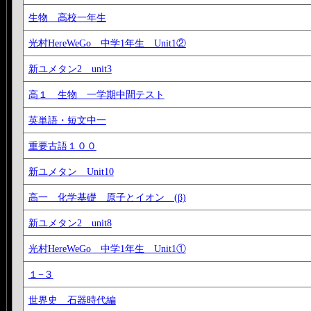
生物 高校一年生
光村HereWeGo 中学1年生 Unit1②
新ユメタン2 unit3
高１ 生物 一学期中間テスト
英単語・短文中一
重要古語１００
新ユメタン Unit10
高一 化学基礎 原子とイオン (β)
新ユメタン2 unit8
光村HereWeGo 中学1年生 Unit1①
１−３
世界史 石器時代編