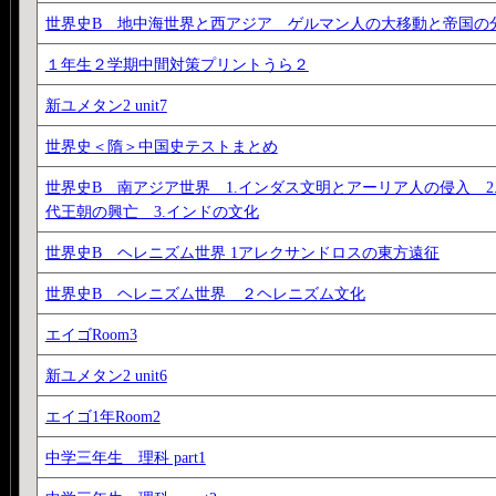
世界史B 地中海世界と西アジア ゲルマン人の大移動と帝国の
１年生２学期中間対策プリントうら２
新ユメタン2 unit7
世界史＜隋＞中国史テストまとめ
世界史B 南アジア世界 1.インダス文明とアーリア人の侵入 2
代王朝の興亡 3.インドの文化
世界史B ヘレニズム世界 1アレクサンドロスの東方遠征
世界史B ヘレニズム世界 ２ヘレニズム文化
エイゴRoom3
新ユメタン2 unit6
エイゴ1年Room2
中学三年生 理科 part1