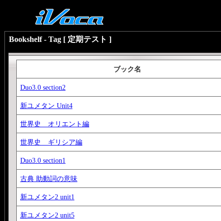
Bookshelf - Tag [ 定期テスト ]
ブック名
Duo3.0 section2
新ユメタン Unit4
世界史 オリエント編
世界史 ギリシア編
Duo3.0 section1
古典 助動詞の意味
新ユメタン2 unit1
新ユメタン2 unit5