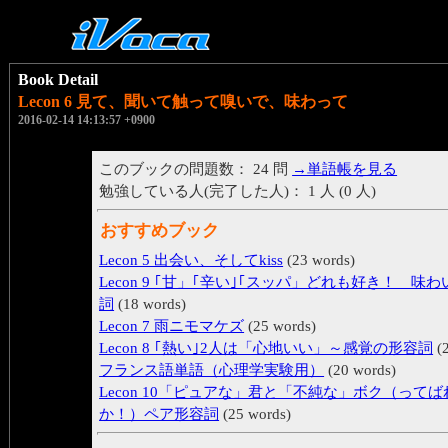
Book Detail
Lecon 6 見て、聞いて触って嗅いで、味わって
2016-02-14 14:13:57 +0900
このブックの問題数： 24 問
→単語帳を見る
勉強している人(完了した人)： 1 人 (0 人)
おすすめブック
Lecon 5 出会い、そしてkiss
(23 words)
Lecon 9 ｢甘」｢辛い｣｢スッパ」どれも好き！ 味
詞
(18 words)
Lecon 7 雨ニモマケズ
(25 words)
Lecon 8 ｢熱い｣2人は「心地いい」～感覚の形容詞
(2
フランス語単語（心理学実験用）
(20 words)
Lecon 10「ピュアな」君と「不純な」ボク（ってば
か！）ペア形容詞
(25 words)