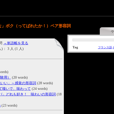
不純な」ボク（ってばれたか！）ペア形容詞
 問
→単語帳を見る
Tag
フランス語
3 人 (1 人)
words)
実験用）
(20 words)
「心地いい」～感覚の形容詞
(28 words)
触って嗅いで、味わって
(24 words)
｣｢スッパ」どれも好き！ 味わいの形容詞
(18
s
(23 words)