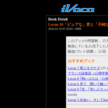
Book Detail
Lecon 10「ピュアな」君と「
2016-02-18 07:58:05 +0900
このブックの問題数： 25
勉強している人(完了した人)： 
勉強(プレイ)回数： 23 回
おすすめブック
Lecon 7 雨ニモマケズ
(25 
フランス語単語（心理学
Lecon 8 ｢熱い｣2人は
Lecon 6 見て、聞いて
Lecon 9 ｢甘」｢辛い
words)
Lecon 5 出会い、そしてkis