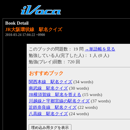
Book Detail
JR大阪環状線 駅名クイズ
2010-03-24 17:04:22 +0900
このブックの問題数： 19 問
→単語帳を見る
勉強している人(完了した人)： 1 人 (0 人)
勉強(プレイ)回数： 720 回
おすすめブック
関西本線 駅名クイズ
(34 words)
南武線 駅名クイズ
(30 words)
JR横須賀線 駅名を答える
(15 words)
川越線と宇都宮線の駅名クイズ
(37 words)
近鉄奈良線 駅名クイズ
(22 words)
八高線 駅名クイズ
(24 words)