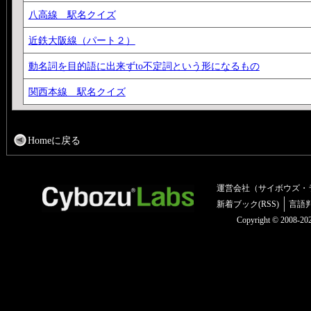
八高線 駅名クイズ
近鉄大阪線（パート２）
動名詞を目的語に出来ずto不定詞という形になるもの
関西本線 駅名クイズ
Homeに戻る
運営会社（サイボウズ・
新着ブック(RSS)
言語
Copyright © 2008-2025