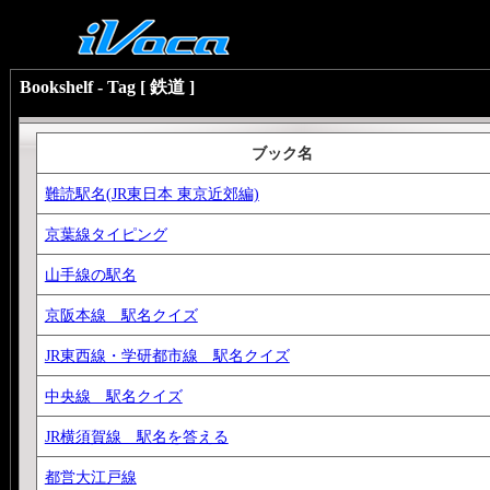
Bookshelf - Tag [ 鉄道 ]
ブック名
難読駅名(JR東日本 東京近郊編)
京葉線タイピング
山手線の駅名
京阪本線 駅名クイズ
JR東西線・学研都市線 駅名クイズ
中央線 駅名クイズ
JR横須賀線 駅名を答える
都営大江戸線