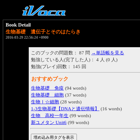
Book Detail
生物基礎 遺伝子とそのはたらき
2016-03-29 22:56:24 +0900
このブックの問題数： 87 問
→単語帳を見る
勉強している人(完了した人)： 4 人 (0 人)
勉強(プレイ)回数： 145 回
おすすめブック
生物基礎 免疫
(94 words)
生物基礎 細胞
(37 words)
生物Ⅰ☆細胞
(28 words)
1-3生物基礎【DNAと遺伝情報】
(16 words)
生物 高校一年生
(99 words)
新ユメタン Unit6
(99 words)