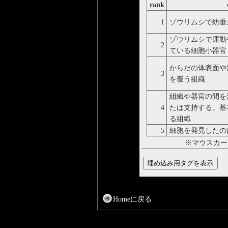
rank
1
ゾウリムシで紡垂
ゾウリムシで運動
2
ている細胞小器官
からだの体表面や
3
を覆う組織
組織や器官の間を
4
たは支持する。基
る組織
5
細胞を発見したの
※マウスカー
Homeに戻る