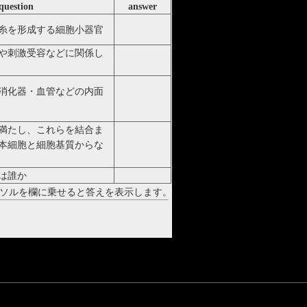
question
answer
細胞口:さ
糸を形成する細胞小器官
いぼうこう
や刺激受容などに関係し
繊毛:せん
もう
上皮組織:
消化器・血管などの内面
じょうひそ
しき
満たし、これらを結合ま
結合組織:
本細胞と細胞基質からな
けつごうそ
しき
は誰か
フック
ソルを欄に乗せると答えを表示します。