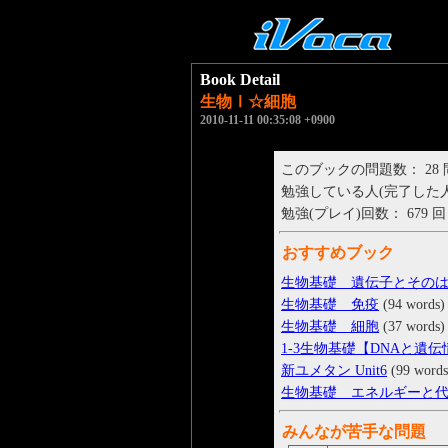
Book Detail
生物Ⅰ☆細胞
2010-11-11 00:35:08 +0900
このブックの問題数： 28
勉強している人(完了した人)： 
勉強(プレイ)回数： 679 回
おすすめブック
生物基礎 遺伝子とその
生物基礎 免疫
(94 words)
生物基礎 細胞
(37 words)
1-3生物基礎【DNAと遺
新ユメタン Unit6
(99 words
生物基礎 エネルギーと
みんなが苦手な問題