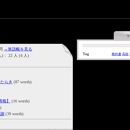
 問
→単語帳を見る
Tag
教科書
高校
22 人 (4 人)
はたらき
(87 words)
伝情報】
(16 words)
)
代謝
(39 words)