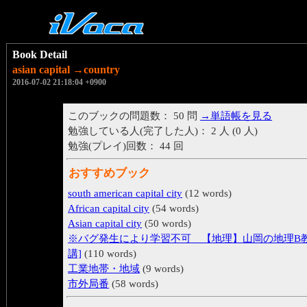
Book Detail
asian capital →country
2016-07-02 21:18:04 +0900
このブックの問題数： 50 問
→単語帳を見る
勉強している人(完了した人)： 2 人 (0 人)
勉強(プレイ)回数： 44 回
おすすめブック
south american capital city
(12 words)
African capital city
(54 words)
Asian capital city
(50 words)
※バグ発生により学習不可＿【地理】山岡の地理B教室
講]
(110 words)
工業地帯・地域
(9 words)
市外局番
(58 words)