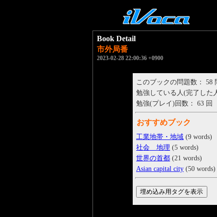
Book Detail
市外局番
2023-02-28 22:00:36 +0900
このブックの問題数： 58
勉強している人(完了した人)： 
勉強(プレイ)回数： 63 回
おすすめブック
工業地帯・地域
(9 words)
社会 地理
(5 words)
世界の首都
(21 words)
Asian capital city
(50 words)