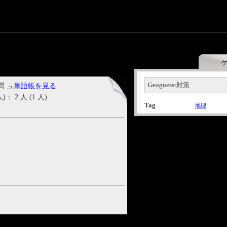
Geoguessr対策
 問
→単語帳を見る
2 人 (1 人)
Tag
地理