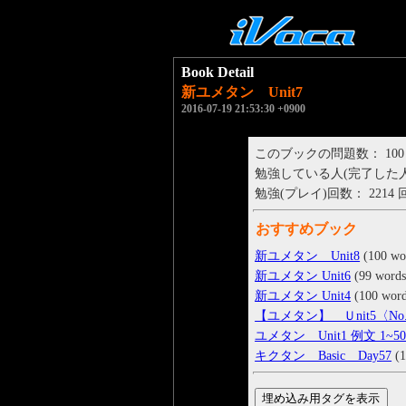
Book Detail
新ユメタン Unit7
2016-07-19 21:53:30 +0900
このブックの問題数： 100
勉強している人(完了した人)： 
勉強(プレイ)回数： 2214 
おすすめブック
新ユメタン Unit8
(100 wo
新ユメタン Unit6
(99 words
新ユメタン Unit4
(100 word
【ユメタン】 Ｕnit5〈No
ユメタン Unit1 例文 1~5
キクタン Basic Day57
(1