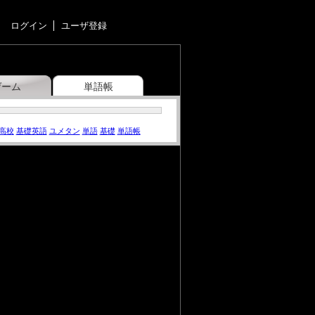
ログイン
ユーザ登録
ゲーム
単語帳
高校
基礎英語
ユメタン
単語
基礎
単語帳