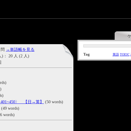
 問
→単語帳を見る
Tag
英語
TOEIC
20 人 (2 人)
回
rds)
)
s)
.401~450〉 【日→英】
(50 words)
0
(49 words)
6 words)