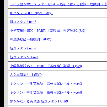
ドイツ語を学ぼう ファーゼ1-1 －最初に覚える動詞・助動詞 36 
キクタン12000（super） day1
新ユメタン2 unit7
中学英単語1500---PART1【基礎編】形容詞2/2 (8/9)
英単語初級一般動詞 基本1
新ユメタン2 unit6
新ユメタン２ Unit4
中学英単語1500---PART1【基礎編】副詞1/1 (9/9)
古文単語315 動詞①
キクタン・中学英単語・高校入試レベル・week3
キクタン・中学英単語・高校入試レベル・week8
夢をかなえる英単語 新ユメタン1 Unit9