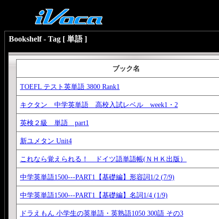
Bookshelf - Tag [ 単語 ]
ブック名
TOEFL テスト英単語 3800 Rank1
キクタン 中学英単語 高校入試レベル week1・2
英検２級 単語 part1
新ユメタン Unit4
これなら覚えられる！ ドイツ語単語帳(ＮＨＫ出版）
中学英単語1500---PART1【基礎編】形容詞1/2 (7/9)
中学英単語1500---PART1【基礎編】名詞1/4 (1/9)
ドラえもん 小学生の英単語・英熟語1050 300語 その3