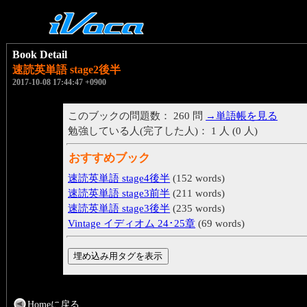
Book Detail
速読英単語 stage2後半
2017-10-08 17:44:47 +0900
このブックの問題数： 260 問
→単語帳を見る
勉強している人(完了した人)： 1 人 (0 人)
おすすめブック
速読英単語 stage4後半
(152 words)
速読英単語 stage3前半
(211 words)
速読英単語 stage3後半
(235 words)
Vintage イディオム 24･25章
(69 words)
Homeに戻る