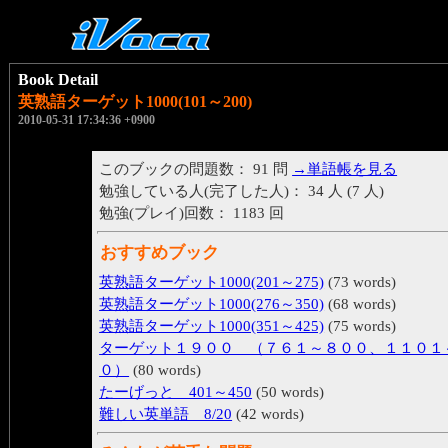
Book Detail
英熟語ターゲット1000(101～200)
2010-05-31 17:34:36 +0900
このブックの問題数： 91 問
→単語帳を見る
勉強している人(完了した人)： 34 人 (7 人)
勉強(プレイ)回数： 1183 回
おすすめブック
英熟語ターゲット1000(201～275)
(73 words)
英熟語ターゲット1000(276～350)
(68 words)
英熟語ターゲット1000(351～425)
(75 words)
ターゲット１９００ （７６１～８００、１１０１
０）
(80 words)
たーげっと 401～450
(50 words)
難しい英単語 8/20
(42 words)