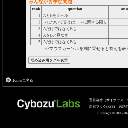
みんなが苦手な問題
rank
question
ans
1
AとBを比べる
describe A 
2
～について言えば、～に関する限り
as for
3
AだけではなくBも
B as well a
4
AをBと見なす
think of A 
5
AだけではなくBも
not only A 
※マウスカーソルを欄に乗せると答えを表
Homeに戻る
運営会社（サイボウズ・
新着ブック(RSS)
言語
Copyright © 2008-2025