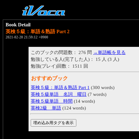
Book Detail
英検５級：単語＆熟語 Part 2
2021-02-20 21:59:12 +0900
このブックの問題数： 276 問
→単語帳を見る
勉強している人(完了した人)： 15 人 (3 人)
勉強(プレイ)回数： 1511 回
おすすめブック
英検５級：単語＆熟語 Part 1
(300 words)
英検５級単語 名詞 曜日
(7 words)
英検５級単語 時間
(14 words)
英検2級 単語
(124 words)