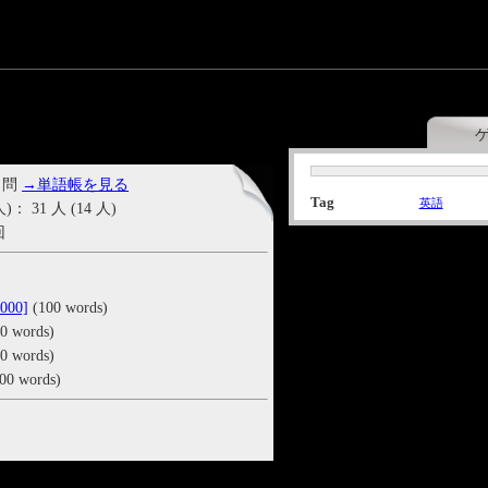
 問
→単語帳を見る
Tag
英語
31 人 (14 人)
回
00]
(100 words)
0 words)
0 words)
00 words)