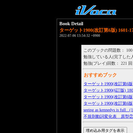
Book Detail
ターゲット1900(改訂第6版) 1601-17
2022-07-06 13:54:32 +0900
このブックの問題数： 100
勉強している人(完了した人)： 
勉強(プレイ)回数： 221 回
おすすめブック
ターゲット1900(改訂第6版) 1
ターゲット1900(6訂版) 1801
ターゲット1900(改訂第6版) 1
ターゲット1900(改訂第6版) 1
seeing as kennedys is full...(
不規則動詞変化表 原型②