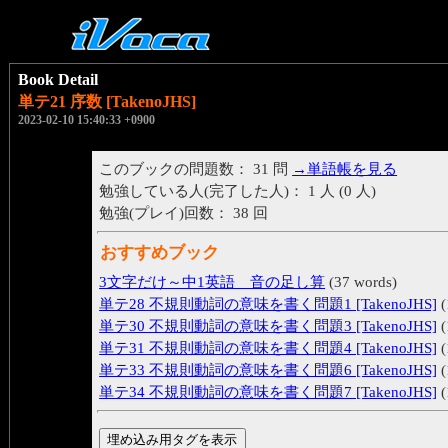
Book Detail
単テ21 序数 [TakenoJHS]
2023-02-10 15:40:33 +0900
このブックの問題数： 31 問
→単語帳を見る
勉強している人(完了した人)： 1 人 (0 人)
勉強(プレイ)回数： 38 回
おすすめブック
3文字だけ～中1英語 音の足し算
(37 words)
単テ28 不規則動詞の意味を書く問題1 [TakenoJHS]
(
単テ30 不規則動詞の意味を書く問題3 [TakenoJHS]
(
単テ31 不規則動詞の意味を書く問題4 [TakenoJHS]
(
単テ33 不規則動詞の意味を書く問題6 [TakenoJHS]
(
単テ34 不規則動詞の意味を書く問題7 [TakenoJHS]
(