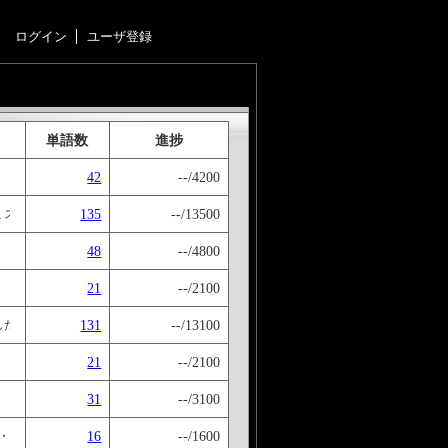
ログイン
ユーザ登録
単語数
進捗
42
--/4200
135
--/13500
ありません. 以下のものはやる必要がないことから排除してあります: 「九九(既知),1
48
--/4800
21
--/2100
131
--/13100
した
21
--/2100
31
--/3100
16
--/1600
iertel nach/vor ◎ halb ◎ △ nach/vor ◎