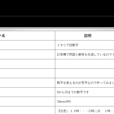
ク名
説明
イタリア語数字
計算機で問題と解答を生成しているのでミスは
数字を覚えるのが苦手なので作ってみま
0から20までの数字です
TakenoJHS
【注意］ １３時・・・◎時△分 １時・・・v