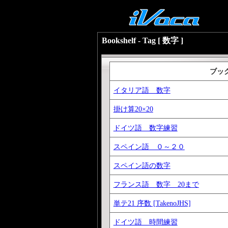
Bookshelf - Tag [ 数字 ]
ブッ
イタリア語 数字
掛け算20×20
ドイツ語 数字練習
スペイン語 ０～２０
スペイン語の数字
フランス語 数字 20まで
単テ21 序数 [TakenoJHS]
ドイツ語 時間練習