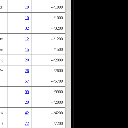
10
--/1000
だけだとどうしようもないと思うので、読みを付けてみました。答えは英語で入れて
10
--/1000
32
--/3200
12
--/1200
_number/Thai_number.htm
15
--/1500
bet.html
20
--/2000
国法典では無量大数の上も存在しますが、あくまで一般教養程度ですので無量大数で終了と
26
--/2600
一からやり押し 基本単語から復習
57
--/5700
99
--/9900
20
--/2000
42
--/4200
した。 数が自然に口から出てくるようになるのが、上達への第一歩です。 数字だけでもわかる
72
--/7200
えましょう