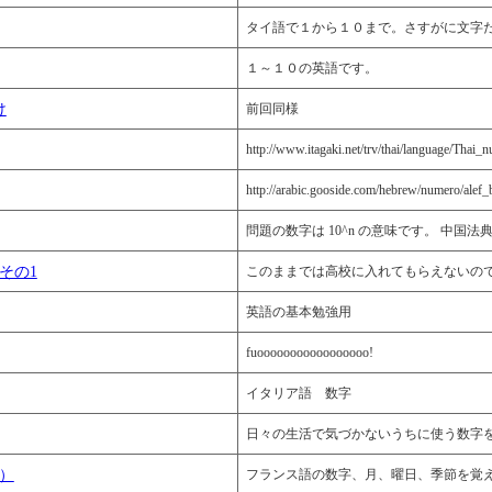
タイ語で１から１０まで。さすがに文字
１～１０の英語です。
け
前回同様
http://www.itagaki.net/trv/thai/language/Thai
http://arabic.gooside.com/hebrew/numero/alef_
問題の数字は 10^n の意味です。 中
その1
このままでは高校に入れてもらえないので
英語の基本勉強用
fuooooooooooooooooo!
イタリア語 数字
日々の生活で気づかないうちに使う数字を集めま
）
フランス語の数字、月、曜日、季節を覚