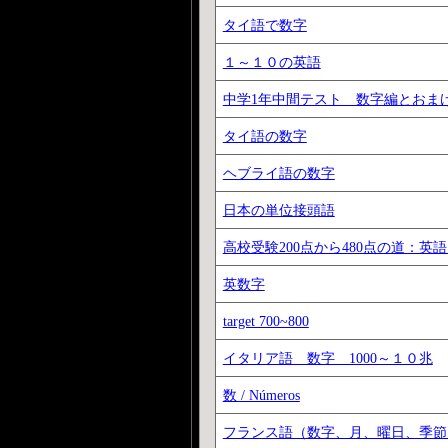
タイ語で数字
１～１０の英語
中学1年中間テスト 数字編とおま
タイ語の数字
ヘブライ語の数字
日本の単位接頭語
高校受験200点から480点の道：英語
英数字
target 700~800
イタリア語 数字 1000～１０兆
数 / Números
フランス語（数字、月、曜日、季節