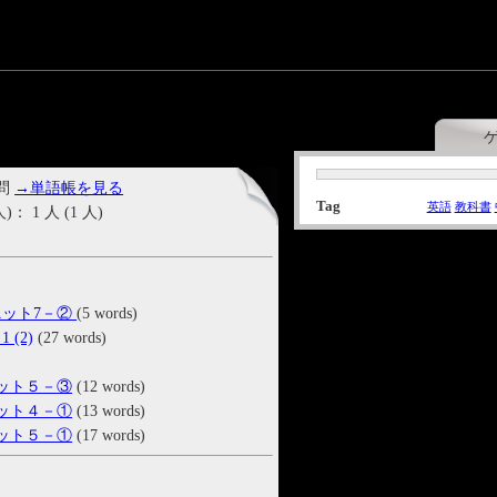
 問
→単語帳を見る
Tag
英語
教科書
1 人 (1 人)
1 ユニット7－②
(5 words)
 1 (2)
(27 words)
 ユニット５－③
(12 words)
 ユニット４－①
(13 words)
 ユニット５－①
(17 words)