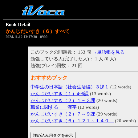
Book Detail
かんじだいすき（６）すべて
2024-11-12 13:17:30 +0900
このブックの問題数： 153 問
→単語帳を見る
勉強している人(完了した人)： 1 人 (0 人)
勉強(プレイ)回数： 21 回
おすすめブック
中学生の日本語（社会生活編）３課１
(12 words)
かんじだいすき（１）4~6課
(13 words)
かんじだいすき（２）１～３課
(20 words)
職業に関する 漢字
(13 words)
かんじだいすき（２）７～９課
(29 words)
かんじだいすき（６）１２１～１４０
(20 words)