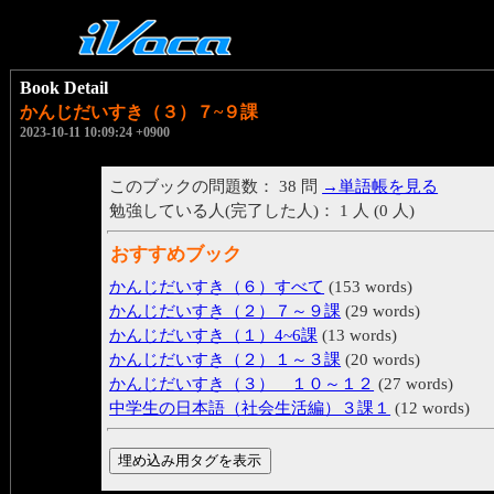
Book Detail
かんじだいすき（３）７~９課
2023-10-11 10:09:24 +0900
このブックの問題数： 38 問
→単語帳を見る
勉強している人(完了した人)： 1 人 (0 人)
おすすめブック
かんじだいすき（６）すべて
(153 words)
かんじだいすき（２）７～９課
(29 words)
かんじだいすき（１）4~6課
(13 words)
かんじだいすき（２）１～３課
(20 words)
かんじだいすき（３） １０～１２
(27 words)
中学生の日本語（社会生活編）３課１
(12 words)