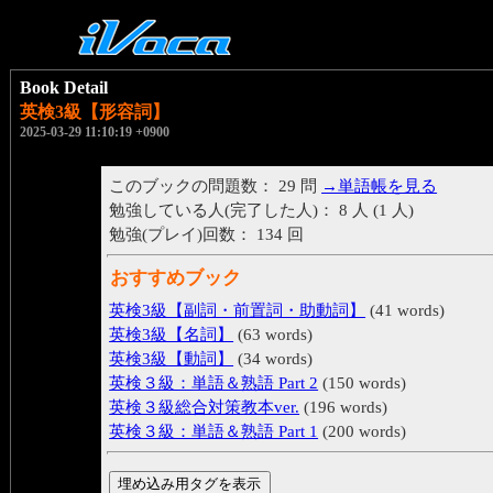
Book Detail
英検3級【形容詞】
2025-03-29 11:10:19 +0900
このブックの問題数： 29 問
→単語帳を見る
勉強している人(完了した人)： 8 人 (1 人)
勉強(プレイ)回数： 134 回
おすすめブック
英検3級【副詞・前置詞・助動詞】
(41 words)
英検3級【名詞】
(63 words)
英検3級【動詞】
(34 words)
英検３級：単語＆熟語 Part 2
(150 words)
英検３級総合対策教本ver.
(196 words)
英検３級：単語＆熟語 Part 1
(200 words)