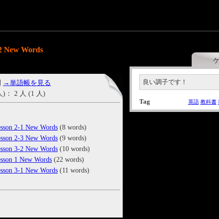
 New Words
良い調子です！
問
→単語帳を見る
2 人 (1 人)
Tag
英語
教科書
on 2-1 New Words
(8 words)
on 2-3 New Words
(9 words)
on 3-2 New Words
(10 words)
on 1 New Words
(22 words)
on 3-1 New Words
(11 words)