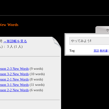
New Words
やってみよう❗
 問
→単語帳を見る
3 人 (1 人)
Tag
英語
教科書
on 2-3 New Words
(9 words)
on 3-2 New Words
(10 words)
on 2-1 New Words
(8 words)
on 3-1 New Words
(11 words)
on 2-2 New Words
(6 words)