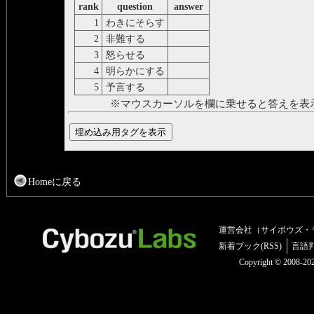
rank
question
answer
1
わきにそらす
divert
2
非難する
reproach
3
怒らせる
provoke
4
明らかにする
manifest
5
予言する
foretell
※マウスカーソルを欄に乗せると答えを表
Homeに戻る
運営会社（サイボウズ・
新着ブック(RSS)
言語
Copyright © 2008-2025