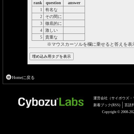
rank
question
answer
1
有名な
prominent
2
その間に
meanwhile
3
徹底的に
thoroughly
4
激しい
intense
5
貴重な
precious
※マウスカーソルを欄に乗せると答えを表
Homeに戻る
運営会社（サイボウズ・
新着ブック(RSS)
言語
Copyright © 2008-2025