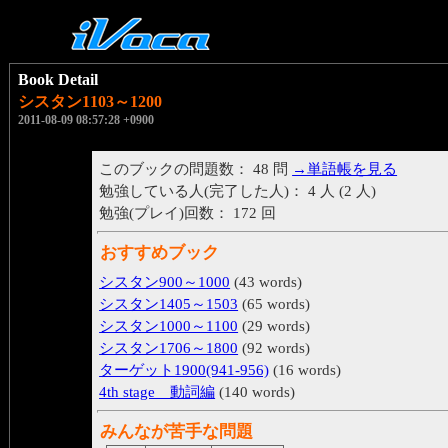
Book Detail
シスタン1103～1200
2011-08-09 08:57:28 +0900
このブックの問題数： 48 問
→単語帳を見る
勉強している人(完了した人)： 4 人 (2 人)
勉強(プレイ)回数： 172 回
おすすめブック
シスタン900～1000
(43 words)
シスタン1405～1503
(65 words)
シスタン1000～1100
(29 words)
シスタン1706～1800
(92 words)
ターゲット1900(941-956)
(16 words)
4th stage 動詞編
(140 words)
みんなが苦手な問題