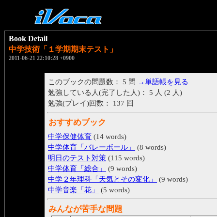
Book Detail
中学技術「１学期期末テスト」
2011-06-21 22:10:28 +0900
このブックの問題数： 5 問
→単語帳を見る
勉強している人(完了した人)： 5 人 (2 人)
勉強(プレイ)回数： 137 回
おすすめブック
中学保健体育
(14 words)
中学体育「バレーボール」
(8 words)
明日のテスト対策
(115 words)
中学体育「総合」
(9 words)
中学２年理科「天気とその変化」
(9 words)
中学音楽「花」
(5 words)
みんなが苦手な問題