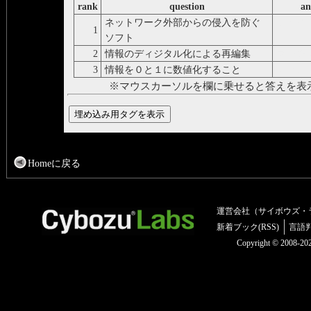
rank
question
an
ネットワーク外部からの侵入を防ぐ
ファイ
1
ソフト
ル
2
情報のディジタル化による再編集
マルチ
3
情報を０と１に数値化すること
ディジタ
※マウスカーソルを欄に乗せると答えを表
Homeに戻る
運営会社（サイボウズ・
新着ブック(RSS)
言語
Copyright © 2008-2025