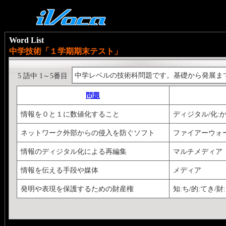
Word List
中学技術「１学期期末テスト」
中学レベルの技術科問題です。基礎から発展ま
5 語中 1～5番目
問題
情報を０と１に数値化すること
ディジタル/化:
ネットワーク外部からの侵入を防ぐソフト
ファイアーウォ
情報のディジタル化による再編集
マルチメディア
情報を伝える手段や媒体
メディア
発明や表現を保護するための財産権
知:ち/的:てき/財