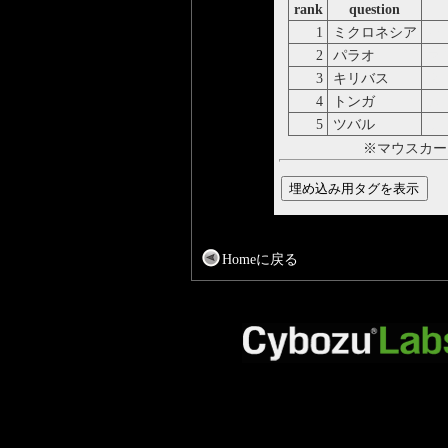
rank
question
1
ミクロネシア
パ
2
パラオ
マ
3
キリバス
タ
4
トンガ
ヌ
5
ツバル
フ
※マウスカー
Homeに戻る