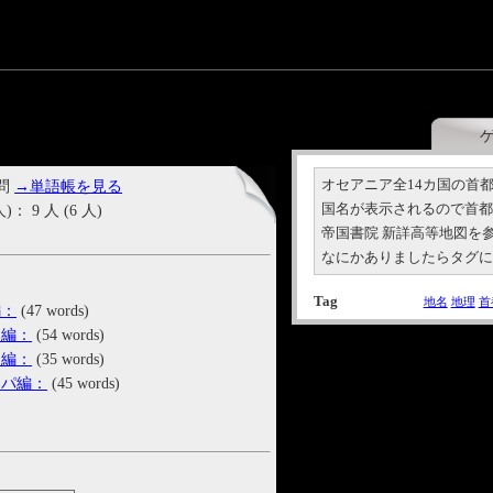
オセアニア全14カ国の首
 問
→単語帳を見る
国名が表示されるので首
9 人 (6 人)
帝国書院 新詳高等地図を
なにかありましたらタグ
Tag
地名
地理
首
編：
(47 words)
カ編：
(54 words)
カ編：
(35 words)
ッパ編：
(45 words)