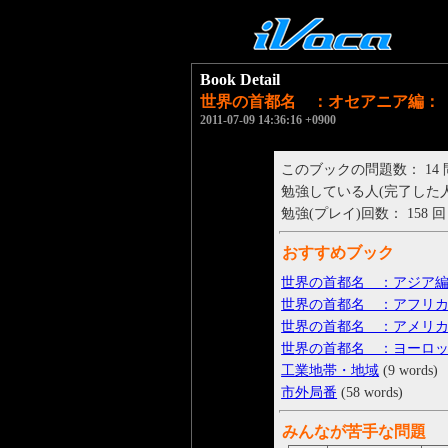
Book Detail
世界の首都名 ：オセアニア編：
2011-07-09 14:36:16 +0900
このブックの問題数： 14
勉強している人(完了した人)： 
勉強(プレイ)回数： 158 回
おすすめブック
世界の首都名 ：アジア
世界の首都名 ：アフリ
世界の首都名 ：アメリ
世界の首都名 ：ヨーロ
工業地帯・地域
(9 words)
市外局番
(58 words)
みんなが苦手な問題