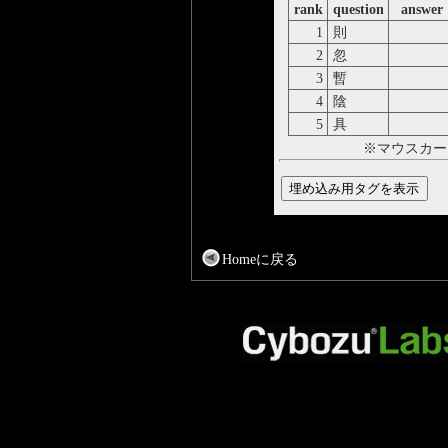
rank
question
answer
1
則
すなは
2
忽
たちま
3
暫
しばら
4
陰
ひそか
5
具
つぶさ
※マウスカー
Homeに戻る