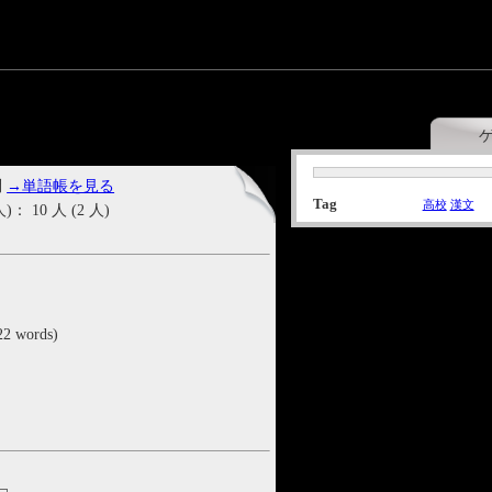
問
→単語帳を見る
Tag
高校
漢文
10 人 (2 人)
22 words)