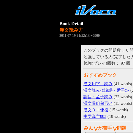
Book Detail
漢文読み方
2011-07-19 21:52:13 +0900
このブックの問題数： 6 
勉強している人(完了した人)： 
勉強(プレイ)回数： 97 回
おすすめブック
漢文用字 読み
(41 words)
漢文読み≪論語・孟子≫
(
論語・孟子読み
(22 words)
漢文骨組句形04
(15 words)
漢文０１使役
(15 words)
中学漢字003
(10 words)
みんなが苦手な問題