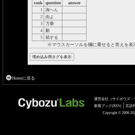
rank
question
answer
1
誨へん
をしへん
2
由よ
ゆうよ
3
万乗
ばんじょう
4
顙
ひたひ
5
弑する
しいする
※マウスカーソルを欄に乗せると答えを表
Homeに戻る
運営会社（サイボウズ・
新着ブック(RSS)
言語
Copyright © 2008-2025