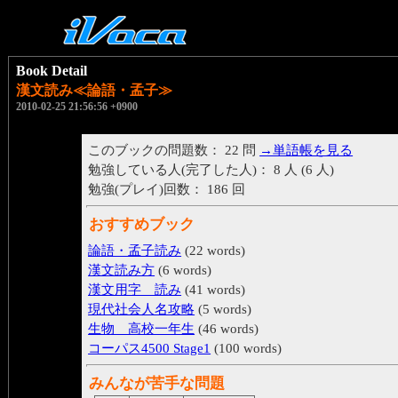
Book Detail
漢文読み≪論語・孟子≫
2010-02-25 21:56:56 +0900
このブックの問題数： 22 問
→単語帳を見る
勉強している人(完了した人)： 8 人 (6 人)
勉強(プレイ)回数： 186 回
おすすめブック
論語・孟子読み
(22 words)
漢文読み方
(6 words)
漢文用字 読み
(41 words)
現代社会人名攻略
(5 words)
生物 高校一年生
(46 words)
コーパス4500 Stage1
(100 words)
みんなが苦手な問題