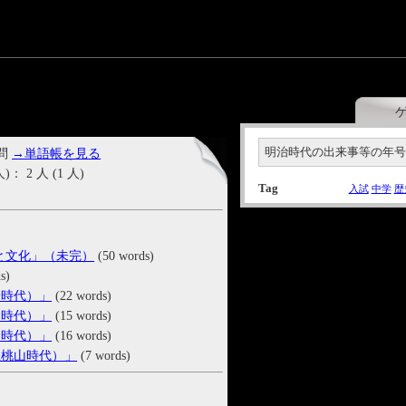
」
明治時代の出来事等の年
 問
→単語帳を見る
2 人 (1 人)
Tag
入試
中学
歴
治と文化」（未完）
(50 words)
s)
安時代）」
(22 words)
鳥時代）」
(15 words)
倉時代）」
(16 words)
土桃山時代）」
(7 words)