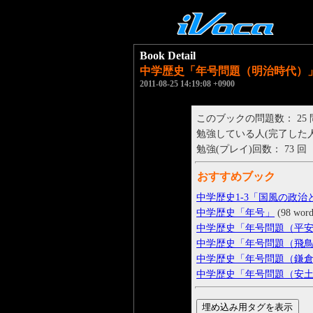
Book Detail
中学歴史「年号問題（明治時代）
2011-08-25 14:19:08 +0900
このブックの問題数： 25
勉強している人(完了した人)： 
勉強(プレイ)回数： 73 回
おすすめブック
中学歴史1-3「国風の政
中学歴史「年号」
(98 word
中学歴史「年号問題（平
中学歴史「年号問題（飛
中学歴史「年号問題（鎌
中学歴史「年号問題（安