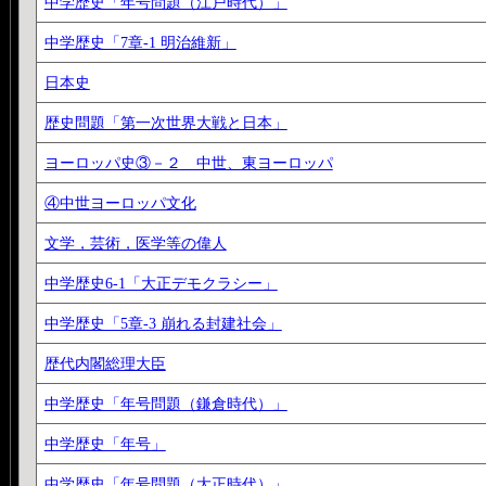
中学歴史「年号問題（江戸時代）」
中学歴史「7章-1 明治維新」
日本史
歴史問題「第一次世界大戦と日本」
ヨーロッパ史③－２ 中世、東ヨーロッパ
④中世ヨーロッパ文化
文学，芸術，医学等の偉人
中学歴史6-1「大正デモクラシー」
中学歴史「5章-3 崩れる封建社会」
歴代内閣総理大臣
中学歴史「年号問題（鎌倉時代）」
中学歴史「年号」
中学歴史「年号問題（大正時代）」