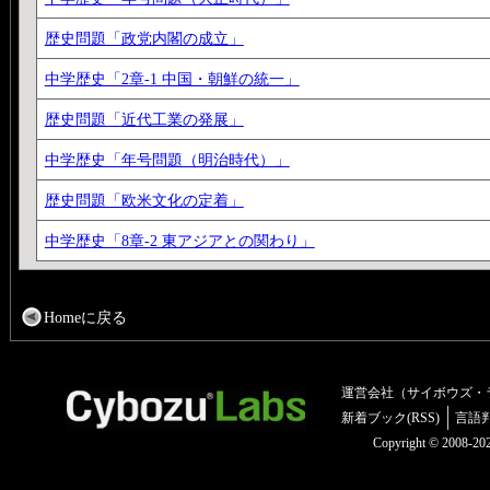
歴史問題「政党内閣の成立」
中学歴史「2章-1 中国・朝鮮の統一」
歴史問題「近代工業の発展」
中学歴史「年号問題（明治時代）」
歴史問題「欧米文化の定着」
中学歴史「8章-2 東アジアとの関わり」
Homeに戻る
運営会社（サイボウズ・
新着ブック(RSS)
言語
Copyright © 2008-2025