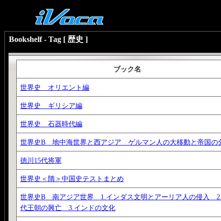
Bookshelf - Tag [ 歴史 ]
ブック名
世界史 オリエント編
世界史 ギリシア編
世界史 石器時代編
世界史B 地中海世界と西アジア ゲルマン人の大移動と帝国の
徳川15代将軍
世界史＜隋＞中国史テストまとめ
世界史B 南アジア世界 1.インダス文明とアーリア人の侵入 2
代王朝の興亡 3.インドの文化