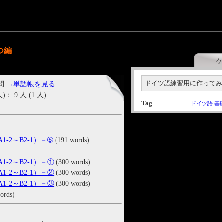
つ編
ドイツ語練習用に作って
 問
→単語帳を見る
9 人 (1 人)
Tag
ドイツ語
基
e A1-2～B2-1）－➅
(191 words)
e A1-2～B2-1）－①
(300 words)
e A1-2～B2-1）－②
(300 words)
e A1-2～B2-1）－③
(300 words)
ords)