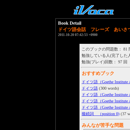
Book Detail
ドイツ語会話 フレーズ あいさ
2011-10-20 07:42:53 +0900
このブックの問題数： 81
勉強している人(完了した人)： 
勉強(プレイ)回数： 97 回
おすすめブック
ドイツ語（Goethe Institut
ドイツ語
(300 words)
ドイツ語（Goethe Institut
ドイツ語（Goethe Institut
ドイツ語（Goethe Institut
接続詞 （position 0)
(37 w
みんなが苦手な問題