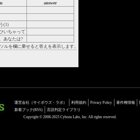
on
answer
Herzlichen Glückwunsch
Guten Rutsch
(1)
Das ist nett von Ihnen
ひいちゃって
Solala Ich bin erkältet
、あなたは?
Gut danke und Ihnen
ソルを欄に乗せると答えを表示します。
運営会社（サイボウズ・ラボ）
利用規約
Privacy Policy
著作権情報
新着ブック(RSS)
言語判定ライブラリ
Copyright © 2008-2025 Cybozu Labs, Inc. All rights reserved.