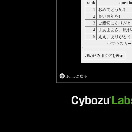
rank
questi
1
おめでとう!(2)
2
良いお年を!
3
ご親切にありがとう
4
まあまあさ、風邪
5
ええ、ありがとう
※マウスカー
Homeに戻る